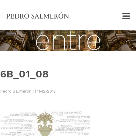
Una vida
entre
andamios
6B_01_08
Pedro Salmerón |
| 11-12-2017