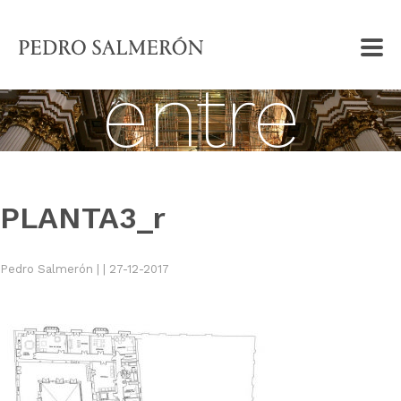
Una vida
entre
andamios
PLANTA3_r
Pedro Salmerón |
| 27-12-2017