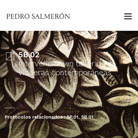
5B.02
Intervención en taller de
vidrieras contemporáneas
Protocolos relacionados :
5P.01
5B.01